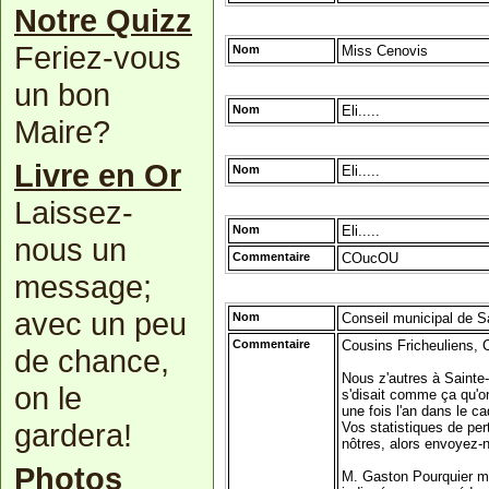
Notre Quizz
Feriez-vous
Nom
Miss Cenovis
un bon
Nom
Eli.....
Maire?
Livre en Or
Nom
Eli.....
Laissez-
Nom
Eli.....
nous un
Commentaire
COucOU
message;
avec un peu
Nom
Conseil municipal de S
Commentaire
Cousins Fricheuliens, 
de chance,
Nous z'autres à Sainte
on le
s'disait comme ça qu'on
une fois l'an dans le c
gardera!
Vos statistiques de pe
nôtres, alors envoyez-
Photos
M. Gaston Pourquier me