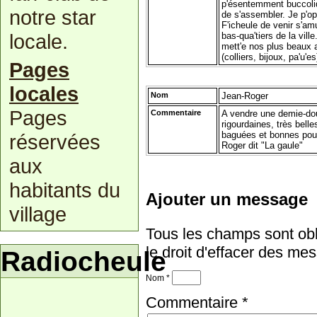
p'ésentemment buccoliq
notre star
de s'assembler. Je p'o
F'icheule de venir s'am
locale.
bas-qua'tiers de la vil
mett'e nos plus beaux at
(colliers, bijoux, pa'u'es
Pages
locales
Nom
Jean-Roger
Pages
Commentaire
A vendre une demie-do
rigourdaines, très belle
baguées et bonnes pour
réservées
Roger dit "La gaule"
aux
habitants du
Ajouter un message
village
Tous les champs sont obl
le droit d'effacer des me
Radiocheule
Nom
*
Commentaire
*