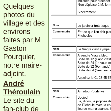
indiquée pour procéder
Quelques
N'en déplaise à M. le m
Sincèrement,
photos du
village et des
Nom
Le jardinier trotstisque
environs
Commentaire
Est-ce que l'on doit pl
Fricheules
faites par M.
Gaston
Nom
Le Viagra c'est sympa
Pourquier,
Commentaire
A vendre Viagra bleu:
Boite de 12 (Capri c'est
Boite de 24 (Je vous m
notre maire-
Boite de 32 (Fernande)
Boite de 64 (Sea, sex 
adjoint.
Appellez le 01 23 45 6
André
Théroulain
Nom
Amadou Pourbriké
Commentaire
Boujou'
Le site du
Là, didon, je p'opose de 
de F'icheule avec la ch
fan-club de
lieu de ma naissance. 