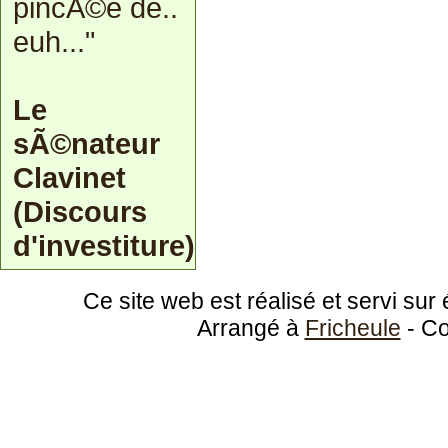
pincÃ©e de..
euh..."
Le
sÃ©nateur
Clavinet
(Discours
d'investiture)
Ce site web est réalisé et servi su
Arrangé à
Fricheule
- Co